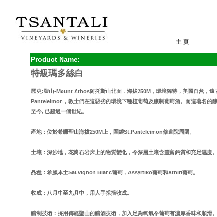
主 頁
Product Name:
特級瑪多絲白
歷史:聖山-Mount Athos阿托斯山北面，海拔250M，環境獨特，美麗自然，遠
Panteleimon，教士們在這惡劣的環境下種植葡萄及釀制葡萄酒。而這著名
至今, 已超過一個世紀。
產地：位於希臘聖山海拔250M上，圍繞St.Panteleimon修道院周圍。
土壤：深沙地，花崗石岩床上的物質變化，令深層土壤含豐富鈣質和充足濕度
品種：希臘本土Sauvignon Blanc葡萄，Assyrtiko葡萄和Athiri葡萄。
收成：八月中至九月中，用人手採摘收成。
釀制技術：採用傳統聖山的釀酒技術，加入足夠氧氣令葡萄有濃厚香味和順滑