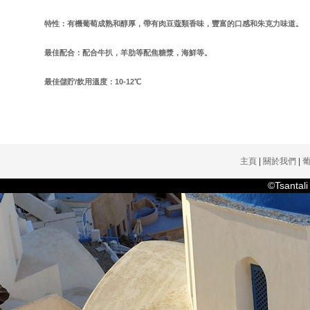
特性：有機葡萄成熟和醇厚，帶有肉豆蔻類香味，豐富的口感和朱克力味道。
最佳配合：配合牛扒，羊肋等配焦糖漿，海鮮等。
最佳儲貯/飲用溫度：10-12℃
主頁
|
關於我們
|
©Tsanta