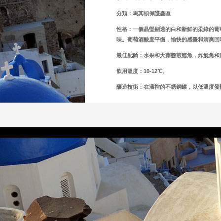
分類：馬其頓保護產區
性格：一個晶瑩剔透的白和新鮮的柔綠的葡
味。葡萄酒酸度平衡，愉快的感覺和清爽回
最佳配餚：水果和大蒜醬煎鱈魚，炸魷魚和
飲用溫度：10
-12℃
。
釀造技術：在溫控的不銹鋼罐，以低溫度發