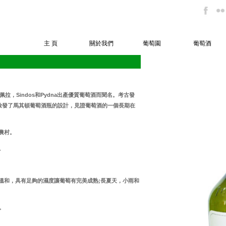
主 頁
關於我們
葡萄園
葡萄酒
a佩拉，Sindos和Pydna出產優質葡萄酒而聞名。考古發
，啟發了馬其頓葡萄酒瓶的設計，見證葡萄酒的一個長期在
農村。
。
溫和，具有足夠的濕度讓葡萄有完美成熟;長夏天，小雨和
萄。