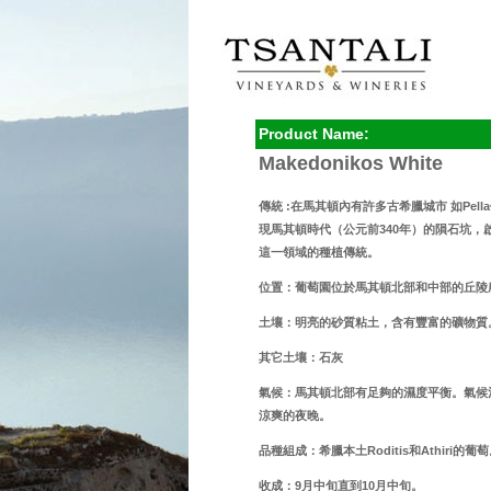
Product Name:
Makedonikos White
傳統 :在馬其頓內有許多古希臘城市 如Pell
現馬其頓時代（公元前340年）的隕石坑
這一領域的種植傳統。
位置：葡萄園位於馬其頓北部和中部的丘陵
土壤：明亮的砂質粘土，含有豐富的礦物質
其它土壤：石灰
氣候：馬其頓北部有足夠的濕度平衡。氣候
涼爽的夜晚。
品種組成：希臘本土Roditis和Athiri的葡
收成：9月中旬直到10月中旬。