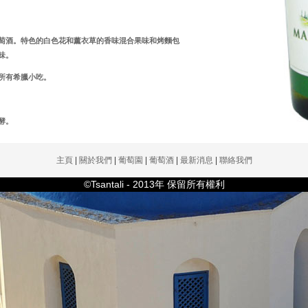
萄酒。特色的白色花和薰衣草的香味混合果味和烤麵包
味。
所有希臘小吃。
酵。
主頁
|
關於我們
|
葡萄園
|
葡萄酒
|
最新消息
|
聯絡我們
©Tsantali - 2013年 保留所有權利